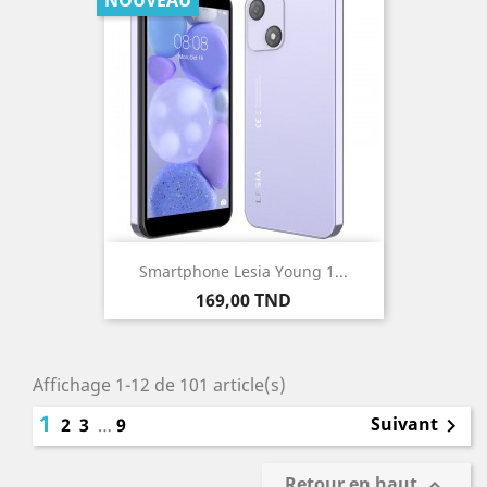
NOUVEAU
Smartphone Lesia Young 1...
Prix
169,00 TND
Affichage 1-12 de 101 article(s)
1
Suivant
2
3
…
9

Retour en haut
