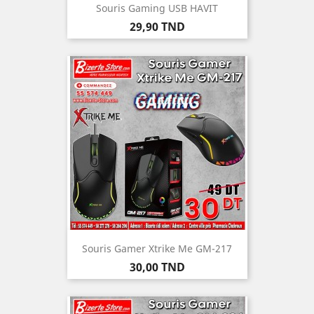
Souris Gaming USB HAVIT
Prix
29,90 TND
Souris Gamer Xtrike Me GM-217
Prix
30,00 TND