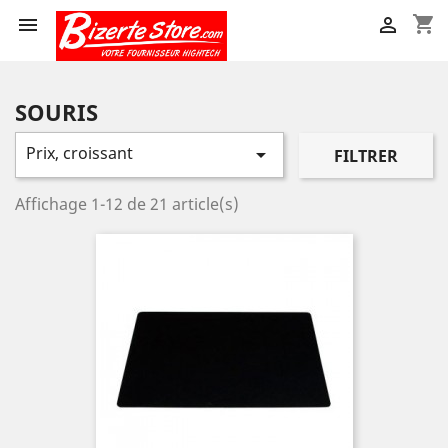
shopping_cart


SOURIS
Prix, croissant

FILTRER
Affichage 1-12 de 21 article(s)