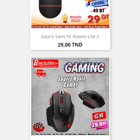
Souris Sans Fil Xiaomi Lite 2
Prix
29,00 TND