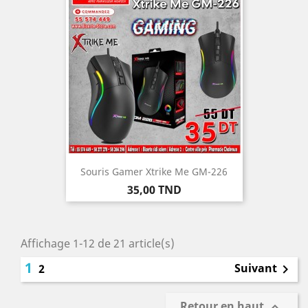
Souris Gamer Xtrike Me GM-226
Prix
35,00 TND
Affichage 1-12 de 21 article(s)
1
Suivant
2

Retour en haut
